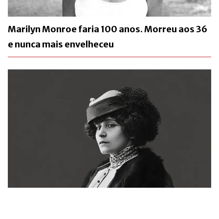
Marilyn Monroe faria 100 anos. Morreu aos 36
e nunca mais envelheceu
Há 72 anos, a França se despedia de Colette.