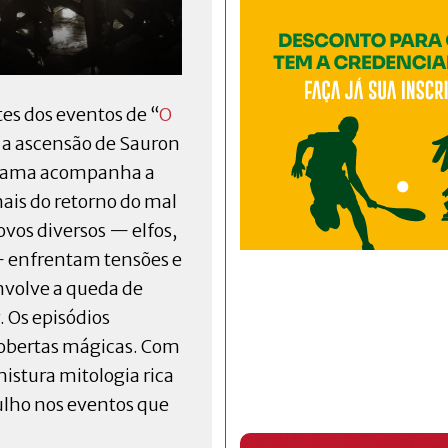
es dos eventos de “
O
ra a ascensão de Sauron
A trama acompanha a
nais do retorno do mal
vos diversos — elfos,
 enfrentam tensões e
nvolve a queda de
 Os episódios
scobertas mágicas. Com
istura mitologia rica
lho nos eventos que