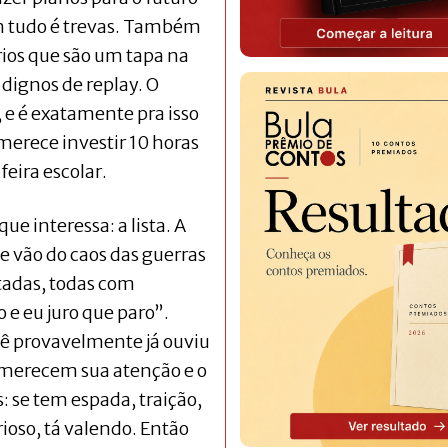
 tudo é trevas. Também
ios que são um tapa na
dignos de replay. O
 e é exatamente pra isso
merece investir 10 horas
eira escolar.
e interessa: a lista. A
ue vão do caos das guerras
tadas, todas com
 e eu juro que paro”.
ê provavelmente já ouviu
e merecem sua atenção e o
s: se tem espada, traição,
oso, tá valendo. Então