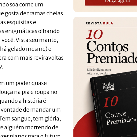
gindo soa como um
que gosta de tramas cheias
as esquisitas e
as enigmáticas olhando
a você. Vista seu manto,
u chá gelado mesmo) e
era com mais reviravoltas
w.
êm um poder quase
louça na pia e roupa no
quando a história é
 dá vontade de mandar um
 Tem sangue, tem glória,
pre alguém morrendo de
azer planos para o futuro