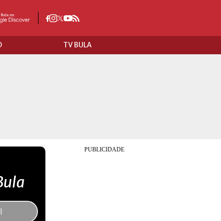
O
TV BULA
Bula