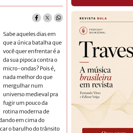
Sabe aqueles dias em
que a única batalha que
você quer enfrentar é a
da sua pipoca contra o
micro-ondas? Pois é,
nada melhor do que
mergulhar num
universo medieval pra
fugir um pouco da
rotina moderna de
ndando em cima do
car o barulho do trânsito