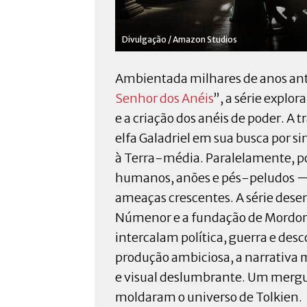
Divulgação / Amazon Studios
Ambientada milhares de anos ant
Senhor dos Anéis
”, a série explo
e a criação dos anéis de poder. 
elfa Galadriel em sua busca por si
à Terra-média. Paralelamente, po
humanos, anões e pés-peludos —
ameaças crescentes. A série dese
Númenor e a fundação de Mordor.
intercalam política, guerra e de
produção ambiciosa, a narrativa m
e visual deslumbrante. Um mergu
moldaram o universo de Tolkien.