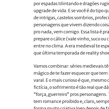
por espadas tilintando e dragões ru
upgrade de vida. E se você é do tipo 
de intrigas, castelos sombrios, profeci
personagens que vivem dizendo cois
pro nada, vem comigo. Essa lista é pr
prepare o cálice (vale vinho, suco o
entre no clima. A era medieval te esp
que última temporada de reality sho
Vamos combinar: séries medievais t
mágico de te fazer esquecer que tem 
varal. E o mais curioso é que, mesmo 
fictícia, o sofrimento é tão real que
“força, guerreiro” pros personagens.
tem romance proibido e, claro, sem
forma muito criativa logo depois de f