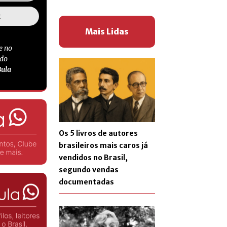
Mais Lidas
e no
 do
Bula
Os 5 livros de autores
brasileiros mais caros já
vendidos no Brasil,
segundo vendas
documentadas