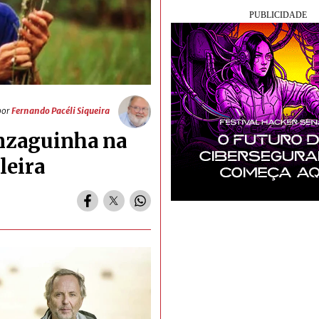
por
Fernando Pacéli Siqueira
onzaguinha na
leira