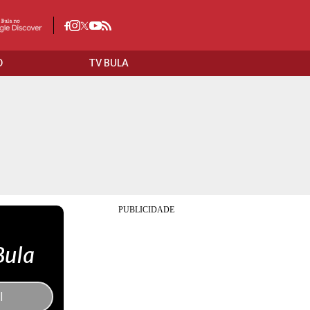
O
TV BULA
Bula