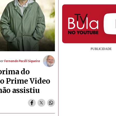
por
Fernando Pacéli Siqueira
prima do
no Prime Video
ão assistiu