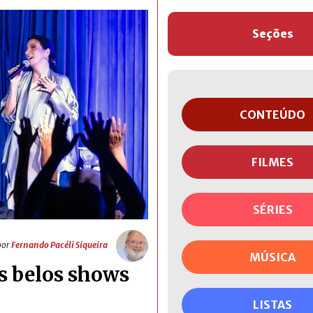
Seções
CONTEÚDO
FILMES
SÉRIES
por
Fernando Pacéli Siqueira
MÚSICA
is belos shows
LISTAS