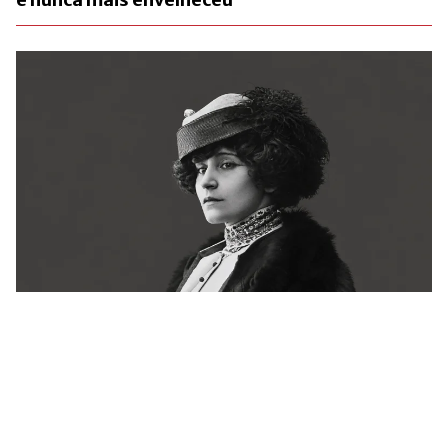
Há 72 anos, a França se despedia de Colette.
Ainda não conseguiu explicá-la