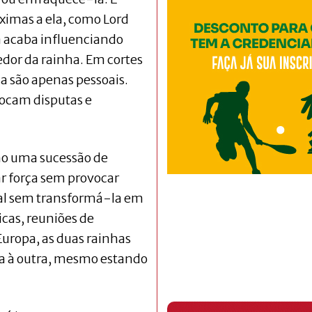
ximas a ela, como Lord
a acaba influenciando
edor da rainha. Em cortes
a são apenas pessoais.
vocam disputas e
o uma sucessão de
ar força sem provocar
ival sem transformá-la em
icas, reuniões de
uropa, as duas rainhas
a à outra, mesmo estando