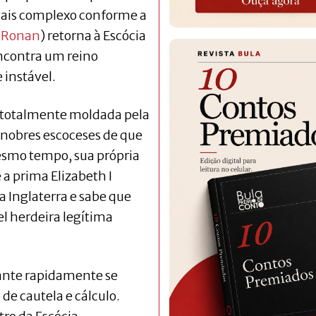
 mais complexo conforme a
e Ronan
) retorna à Escócia
encontra um reino
 instável.
 totalmente moldada pela
r nobres escoceses de que
esmo tempo, sua própria
 prima Elizabeth I
a Inglaterra e sabe que
l herdeira legítima
ante rapidamente se
de cautela e cálculo.