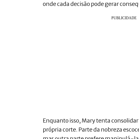
onde cada decisão pode gerar conse
Enquanto isso, Mary tenta consolidar
própria corte. Parte da nobreza escoc
mas outra parte prefere manipulá-la