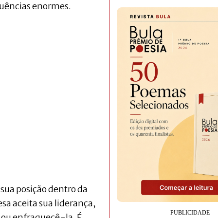
quências enormes.
 sua posição dentro da
esa aceita sua liderança,
 ou enfraquecê-la. É