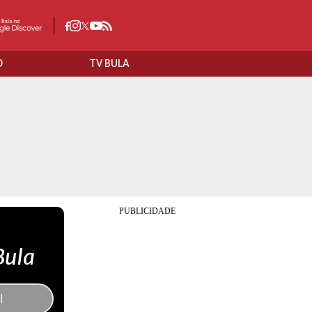
O
TV BULA
Bula