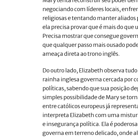
Mary tenta reconstruir seu poder dent
negociando com líderes locais, enfre
religiosas e tentando manter aliados 
ela precisa provar que é mais do que 
Precisa mostrar que consegue govern
que qualquer passo mais ousado pode
ameaça direta ao trono inglês.
Do outro lado, Elizabeth observa tu
rainha inglesa governa cercada por c
políticas, sabendo que sua posição de
simples possibilidade de Mary se tor
entre católicos europeus já represen
interpreta Elizabeth com uma mistur
e insegurança política. Ela é podero
governa em terreno delicado, onde 