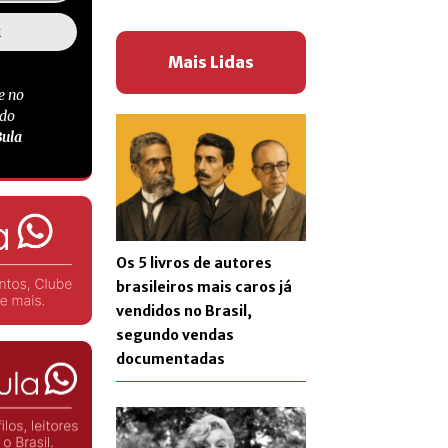
Mais Lidas
e no
 do
Bula
Os 5 livros de autores
brasileiros mais caros já
vendidos no Brasil,
segundo vendas
documentadas