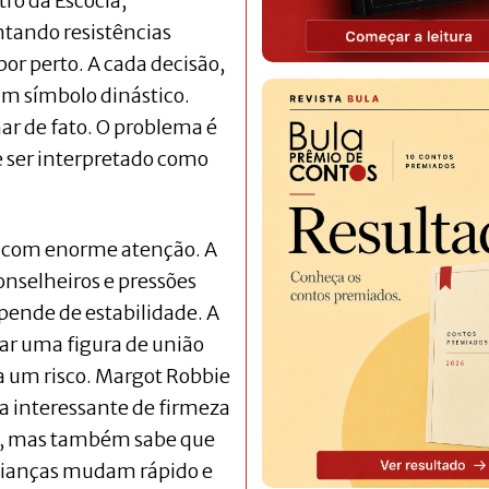
ro da Escócia,
ntando resistências
por perto. A cada decisão,
um símbolo dinástico.
ar de fato. O problema é
 ser interpretado como
do com enorme atenção. A
onselheiros e pressões
pende de estabilidade. A
nar uma figura de união
ta um risco. Margot Robbie
a interessante de firmeza
sa, mas também sabe que
alianças mudam rápido e