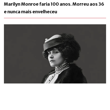
Marilyn Monroe faria 100 anos. Morreu aos 36
e nunca mais envelheceu
Há 72 anos, a França se despedia de Colette.
Ainda não conseguiu explicá-la