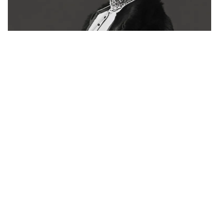
Há 72 anos, a França se despedia de Colette.
Ainda não conseguiu explicá-la