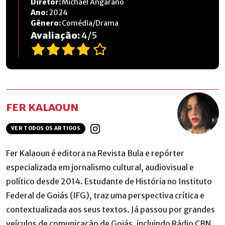
Diretor:
Michael Angarano
Ano:
2024
Gênero:
Comédia/Drama
Avaliação:
4
/
5
FER KALAOUN
VER TODOS OS ARTIGOS
Fer Kalaoun é editora na Revista Bula e repórter
especializada em jornalismo cultural, audiovisual e
político desde 2014. Estudante de História no Instituto
Federal de Goiás (IFG), traz uma perspectiva crítica e
contextualizada aos seus textos. Já passou por grandes
veículos de comunicação de Goiás, incluindo Rádio CBN,