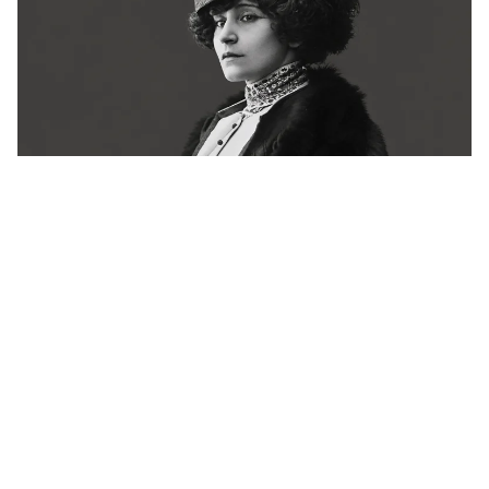
Há 72 anos, a França se despedia de Colette.
Ainda não conseguiu explicá-la