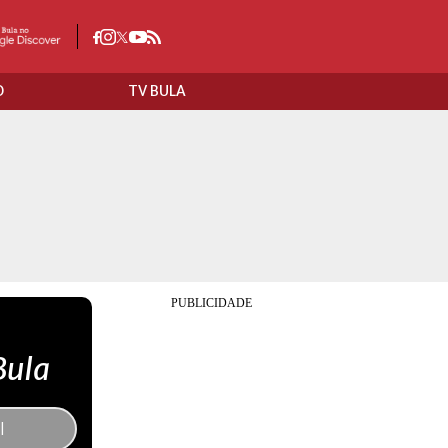
O
TV BULA
Bula