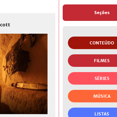
Seções
Scott
CONTEÚDO
FILMES
SÉRIES
MÚSICA
LISTAS