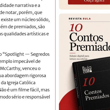
dade narrativa e a
o de notar, porém, que
 existe um núcleo sólido,
além de premiados, são
qualidades artísticas e
vo “Spotlight — Segredos
emplo impecável de
m McCarthy, venceu o
sua abordagem rigorosa
da Igreja Católica
Não é um filme fácil, mas
modo sério e responsável