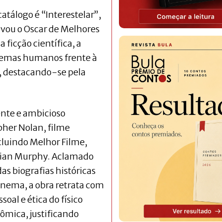
atálogo é “Interestelar”,
evou o Oscar de Melhores
 ficção científica, a
lemas humanos frente à
l, destacando-se pela
ente e ambicioso
pher Nolan, filme
cluindo Melhor Filme,
llian Murphy. Aclamado
as biografias históricas
cinema, a obra retrata com
soal e ética do físico
ômica, justificando