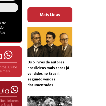
Mais Lidas
e no
 do
Bula
Os 5 livros de autores
brasileiros mais caros já
vendidos no Brasil,
segundo vendas
documentadas