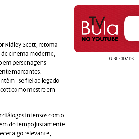
or Ridley Scott, retoma
os do cinema moderno,
co em personagens
ente marcantes.
ntém-se fiel ao legado
e Scott como mestre em
 diálogos intensos com o
agem do tempo justamente
ecer algo relevante,