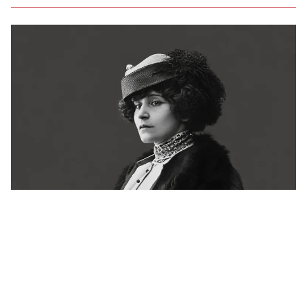
Há 72 anos, a França se despedia de Colette.
Ainda não conseguiu explicá-la